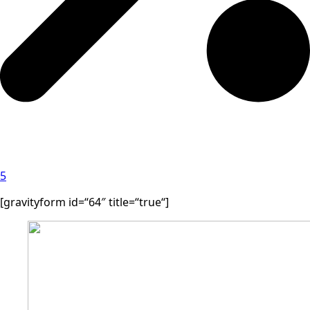
5
[gravityform id=“64″ title=“true“]